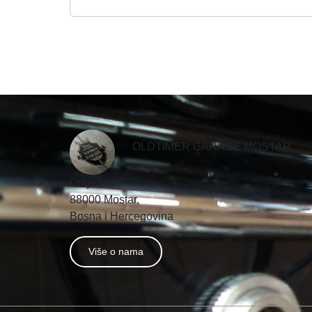
OLDTIMER GARAGE MOSTAR
Ortiješ bb,
88000 Mostar,
Bosna i Hercegovina
Više o nama