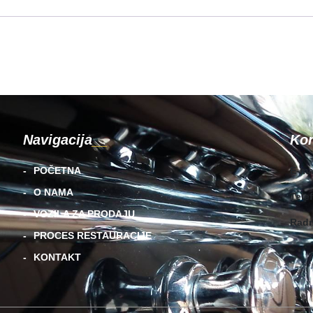
Navigacija
Kon
POČETNA
E-ma
O NAMA
Tele
VOZILA ZA PRODAJU
Radn
PROCES RESTAURACIJE
KONTAKT