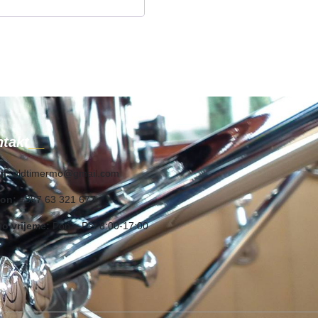
takt
il:
oldtimermo@gmail.com
fon:
+387 63 321 677
o vrijeme:
Pon – Pet 8:00-17:00