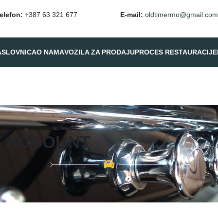
elefon:
+387 63 321 677
E-mail:
oldtimermo@gmail.co
ASLOVNICA
O NAMA
VOZILA ZA PRODAJU
PROCES RESTAURACIJE
 ACCOUNT